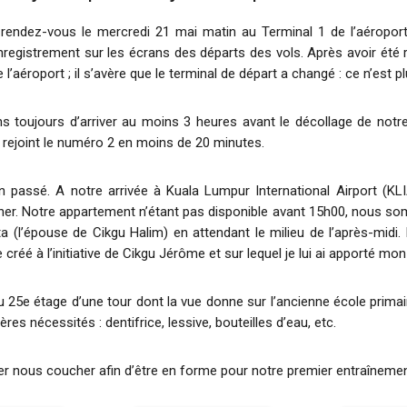
ez-vous le mercredi 21 mai matin au Terminal 1 de l’aéroport Ch
enregistrement sur les écrans des départs des vols. Après avoir été
roport ; il s’avère que le terminal de départ a changé : ce n’est plu
s toujours d’arriver au moins 3 heures avant le décollage de notr
s rejoint le numéro 2 en moins de 20 minutes.
bien passé. A notre arrivée à Kuala Lumpur International Airport (K
er. Notre appartement n’étant pas disponible avant 15h00, nous s
a (l’épouse de Cikgu Halim) en attendant le milieu de l’après-midi.
 créé à l’initiative de Cikgu Jérôme et sur lequel je lui ai apporté mon 
au 25e étage d’une tour dont la vue donne sur l’ancienne école prima
 nécessités : dentifrice, lessive, bouteilles d’eau, etc.
ler nous coucher afin d’être en forme pour notre premier entraînemen