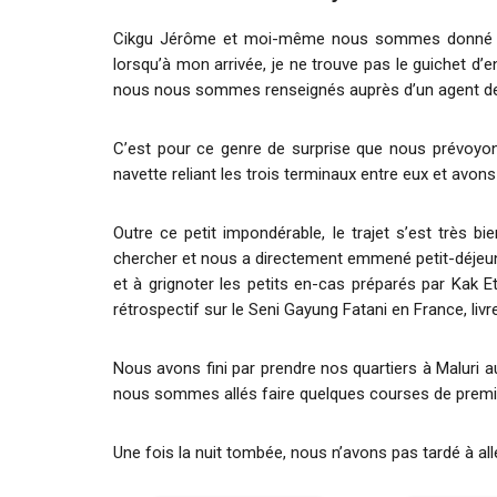
Cikgu Jérôme et moi-même nous sommes donné rend
lorsqu’à mon arrivée, je ne trouve pas le guichet d’
nous nous sommes renseignés auprès d’un agent de l’aé
C’est pour ce genre de surprise que nous prévoyon
navette reliant les trois terminaux entre eux et avon
Outre ce petit impondérable, le trajet s’est très 
chercher et nous a directement emmené petit-déjeun
et à grignoter les petits en-cas préparés par Kak Et
rétrospectif sur le Seni Gayung Fatani en France, livre
Nous avons fini par prendre nos quartiers à Maluri 
nous sommes allés faire quelques courses de premières
Une fois la nuit tombée, nous n’avons pas tardé à al