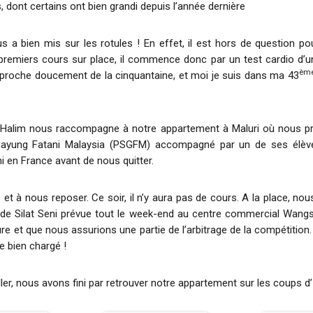
 dont certains ont bien grandi depuis l’année dernière
 a bien mis sur les rotules ! En effet, il est hors de question po
remiers cours sur place, il commence donc par un test cardio d’un
èm
proche doucement de la cinquantaine, et moi je suis dans ma 43
 Halim nous raccompagne à notre appartement à Maluri où nous pr
ayung Fatani Malaysia (PSGFM) accompagné par un de ses élèves 
i en France avant de nous quitter.
 à nous reposer. Ce soir, il n’y aura pas de cours. A la place, nous
 de Silat Seni prévue tout le week-end au centre commercial Wangs
e et que nous assurions une partie de l’arbitrage de la compétition.
e bien chargé !
ller, nous avons fini par retrouver notre appartement sur les coups d