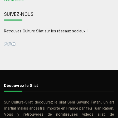
SUIVEZ-NOUS
Retrouvez Culture Silat sur les réseaux sociaux !
Facebook
Instagram
YouTube
Découvrez le Silat
Sur
Culture-Silat
, découvrez le
silat
Seni Gayung Fatani
, un art
martial malais ancestral importé en France par feu
Tuan Raban
.
Vous y retrouverez de nombreuses
vidéos silat
, de