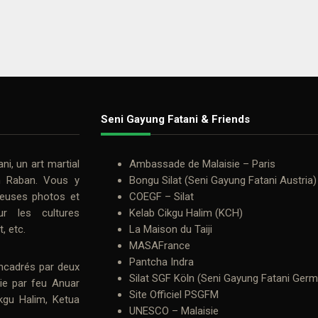
Seni Gayung Fatani & Friends
ani
, un art martial
Ambassade de Malaisie – Paris
n Raban
. Vous y
Bongu Silat (Seni Gayung Fatani Austria)
euses photos et
COEGF – Silat
r les cultures
Kelab Cikgu Halim (KCH)
t
, etc.
La Maison du Taiji
MASAFrance
Pantcha Indra
ncadrés par deux
Silat SGF Köln (Seni Gayung Fatani Ger
sie par feu
Anuar
Site Officiel PSGFM
kgu Halim
, Ketua
UNESCO – Malaisie