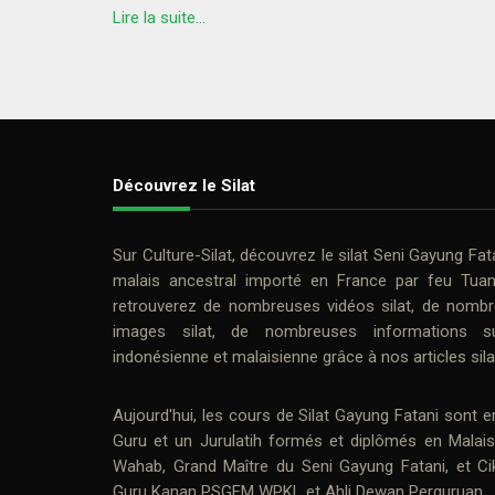
Lire la suite...
Découvrez le Silat
Sur
Culture-Silat
, découvrez le
silat
Seni Gayung Fat
malais ancestral importé en France par feu
Tua
retrouverez de nombreuses
vidéos silat
, de nombr
images silat
, de nombreuses informations su
indonésienne et malaisienne grâce à nos
articles sila
Aujourd'hui, les cours de
Silat Gayung Fatani
sont e
Guru
et un Jurulatih formés et diplômés en Malai
Wahab
, Grand Maître du Seni Gayung Fatani, et
Ci
Guru Kanan PSGFM WPKL et Ahli Dewan Perguruan.