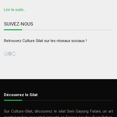
Lire la suite...
SUIVEZ-NOUS
Retrouvez Culture Silat sur les réseaux sociaux !
Facebook
Instagram
YouTube
Découvrez le Silat
Sur
Culture-Silat
, découvrez le
silat
Seni Gayung Fatani
, un art