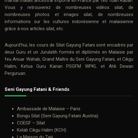
martial malais ancestral importé en France par feu
Tuan Raban
.
Vous y retrouverez de nombreuses
vidéos silat
, de
nombreuses photos et
images silat
, de nombreuses
informations sur les cultures indonésienne et malaisienne
grâce à nos
articles silat
, etc.
Aujourd'hui, les cours de
Silat Gayung Fatani
sont encadrés par
deux
Guru
et un Jurulatih formés et diplômés en Malaisie par
feu
Anuar Wahab
, Grand Maître du Seni Gayung Fatani, et
Cikgu
Halim
, Ketua Guru Kanan PSGFM WPKL et Ahli Dewan
Perguruan.
Seni Gayung Fatani & Friends
Ambassade de Malaisie – Paris
Bongu Silat (Seni Gayung Fatani Austria)
COEGF – Silat
Kelab Cikgu Halim (KCH)
La Maison du Taiji