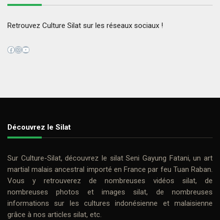
Retrouvez Culture Silat sur les réseaux sociaux !
Facebook
Instagram
YouTube
Découvrez le Silat
Sur
Culture-Silat
, découvrez le
silat
Seni Gayung Fatani
, un art
martial malais ancestral importé en France par feu
Tuan Raban
.
Vous y retrouverez de nombreuses
vidéos silat
, de
nombreuses photos et
images silat
, de nombreuses
informations sur les cultures indonésienne et malaisienne
grâce à nos
articles silat
, etc.