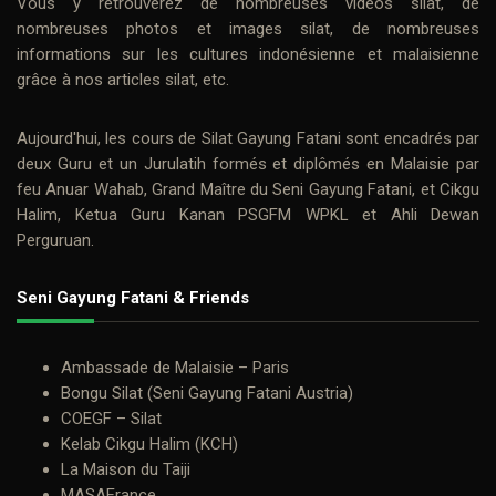
Vous y retrouverez de nombreuses
vidéos silat
, de
nombreuses photos et
images silat
, de nombreuses
informations sur les cultures indonésienne et malaisienne
grâce à nos
articles silat
, etc.
Aujourd'hui, les cours de
Silat Gayung Fatani
sont encadrés par
deux
Guru
et un Jurulatih formés et diplômés en Malaisie par
feu
Anuar Wahab
, Grand Maître du Seni Gayung Fatani, et
Cikgu
Halim
, Ketua Guru Kanan PSGFM WPKL et Ahli Dewan
Perguruan.
Seni Gayung Fatani & Friends
Ambassade de Malaisie – Paris
Bongu Silat (Seni Gayung Fatani Austria)
COEGF – Silat
Kelab Cikgu Halim (KCH)
La Maison du Taiji
MASAFrance