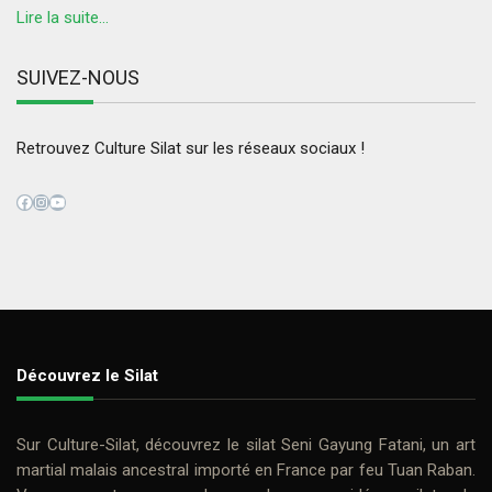
Lire la suite...
SUIVEZ-NOUS
Retrouvez Culture Silat sur les réseaux sociaux !
Facebook
Instagram
YouTube
Découvrez le Silat
Sur
Culture-Silat
, découvrez le
silat
Seni Gayung Fatani
, un art
martial malais ancestral importé en France par feu
Tuan Raban
.