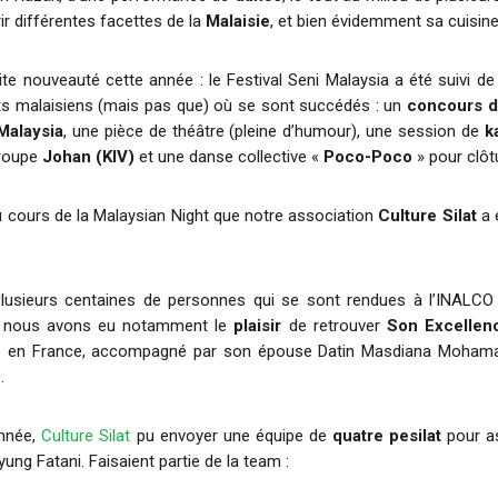
ir différentes facettes de la
Malaisie
, et bien évidemment sa cuisin
ite nouveauté cette année : le Festival Seni Malaysia a été suivi de
ts malaisiens (mais pas que) où se sont succédés : un
concours d
Malaysia
, une pièce de théâtre (pleine d’humour), une session de
k
groupe
Johan (KIV)
et une danse collective «
Poco-Poco
» pour clôt
u cours de la Malaysian Night que notre association
Culture Silat
a 
lusieurs centaines de personnes qui se sont rendues à l’INALCO po
e, nous avons eu notamment le
plaisir
de retrouver
Son Excellen
e en France, accompagné par son épouse Datin Masdiana Mohama
.
année,
Culture Silat
pu envoyer une équipe de
quatre pesilat
pour a
ung Fatani. Faisaient partie de la team :