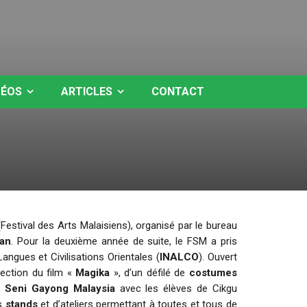
DÉOS
ARTICLES
CONTACT
Festival des Arts Malaisiens), organisé par le bureau
lan
. Pour la deuxième année de suite, le FSM a pris
angues et Civilisations Orientales (
INALCO
). Ouvert
jection du film «
Magika
», d’un défilé de
costumes
t
Seni Gayong Malaysia
avec les élèves de Cikgu
rs
stands
et d’ateliers permettant à toutes et tous de