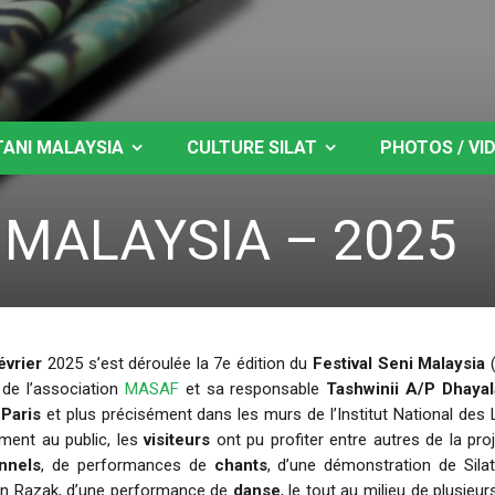
TANI MALAYSIA
CULTURE SILAT
PHOTOS / VI
 MALAYSIA – 2025
évrier
2025 s’est déroulée la 7e édition du
Festival Seni Malaysia
(
l de l’association
MASAF
et sa responsable
Tashwinii A/P Dhaya
à
Paris
et plus précisément dans les murs de l’Institut National des L
ement au public, les
visiteurs
ont pu profiter entre autres de la pro
onnels
, de performances de
chants
, d’une démonstration de Sila
n Razak, d’une performance de
danse
, le tout au milieu de plusieu