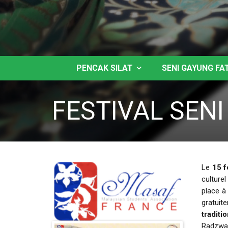
PENCAK SILAT
SENI GAYUNG FA
FESTIVAL SENI
Le
15 f
culture
place 
gratuit
traditi
Radzwa