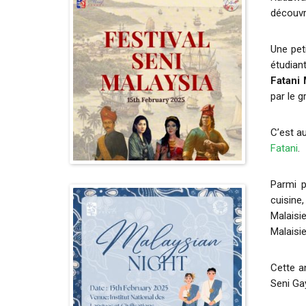
découvr
Une pet
étudian
Fatani 
par le 
C’est a
Fatani
.
Parmi p
cuisin
Malaisi
Malaisie
Cette 
Seni Gay