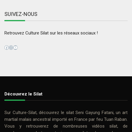
SUIVEZ-NOUS
Retrouvez Culture Silat sur les réseaux sociaux !
Facebook
Instagram
YouTube
Découvrez le Silat
Sur
Culture-Silat
, découvrez le
silat
Seni Gayung Fatani
, un art
martial malais ancestral importé en France par feu
Tuan Raban
.
Vous y retrouverez de nombreuses
vidéos silat
, de