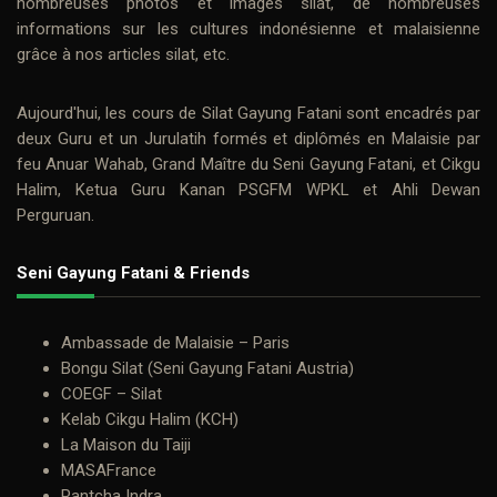
nombreuses photos et
images silat
, de nombreuses
informations sur les cultures indonésienne et malaisienne
grâce à nos
articles silat
, etc.
Aujourd'hui, les cours de
Silat Gayung Fatani
sont encadrés par
deux
Guru
et un Jurulatih formés et diplômés en Malaisie par
feu
Anuar Wahab
, Grand Maître du Seni Gayung Fatani, et
Cikgu
Halim
, Ketua Guru Kanan PSGFM WPKL et Ahli Dewan
Perguruan.
Seni Gayung Fatani & Friends
Ambassade de Malaisie – Paris
Bongu Silat (Seni Gayung Fatani Austria)
COEGF – Silat
Kelab Cikgu Halim (KCH)
La Maison du Taiji
MASAFrance
Pantcha Indra