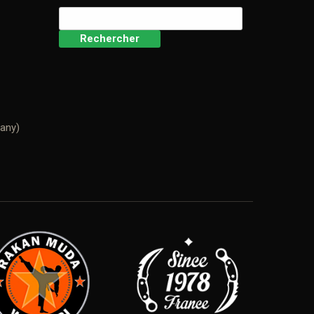
Rechercher :
many)