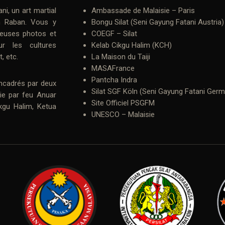
ani
, un art martial
Ambassade de Malaisie – Paris
n Raban
. Vous y
Bongu Silat (Seni Gayung Fatani Austria)
euses photos et
COEGF – Silat
r les cultures
Kelab Cikgu Halim (KCH)
t
, etc.
La Maison du Taiji
MASAFrance
Pantcha Indra
ncadrés par deux
Silat SGF Köln (Seni Gayung Fatani Ger
sie par feu
Anuar
Site Officiel PSGFM
kgu Halim
, Ketua
UNESCO – Malaisie