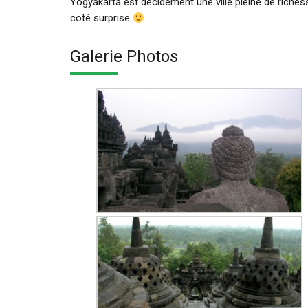
Yogyakarta est décidément une ville pleine de richess
coté surprise
Galerie Photos