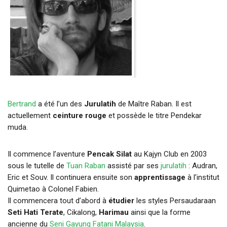
Bertrand
a été l’un des
Jurulatih
de Maître Raban. Il est
actuellement
ceinture rouge
et possède le titre Pendekar
muda.
Il commence l’aventure
Pencak Silat
au Kajyn Club en 2003
sous le tutelle de
Tuan Raban
assisté par ses
jurulatih
: Audran,
Eric et Souv. Il continuera ensuite son
apprentissage
à l’institut
Quimetao à Colonel Fabien.
Il commencera tout d’abord à
étudier
les styles Persaudaraan
Seti Hati Terate
, Cikalong,
Harimau
ainsi que la forme
ancienne du
Seni Gayung Fatani Malaysia
.