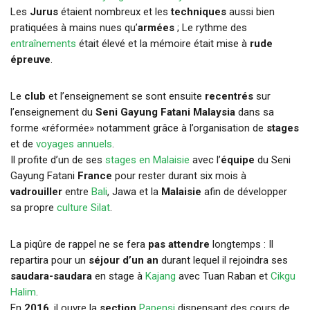
Les
Jurus
étaient nombreux et les
techniques
aussi bien
pratiquées à mains nues qu’
armées
; Le rythme des
entraînements
était élevé et la mémoire était mise à
rude
épreuve
.
Le
club
et l’enseignement se sont ensuite
recentrés
sur
l’enseignement du
Seni Gayung Fatani Malaysia
dans sa
forme «réformée» notamment grâce à l’organisation de
stages
et de
voyages annuels
.
Il profite d’un de ses
stages en Malaisie
avec l’
équipe
du Seni
Gayung Fatani
France
pour rester durant six mois à
vadrouiller
entre
Bali
, Jawa et la
Malaisie
afin de développer
sa propre
culture Silat
.
La piqûre de rappel ne se fera
pas attendre
longtemps : Il
repartira pour un
séjour d’un an
durant lequel il rejoindra ses
saudara-saudara
en stage à
Kajang
avec Tuan Raban et
Cikgu
Halim
.
En
2016
, il ouvre la
section
Papensi
dispensant des cours de