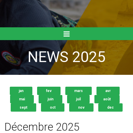
NEWS 2025
jan
fev
mars
avr
mai
juin
juil
août
sept
oct
nov
dec
Décembre 2025