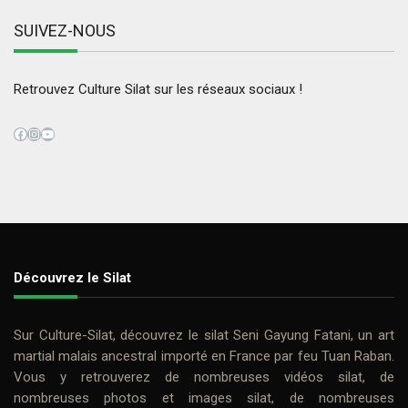
SUIVEZ-NOUS
Retrouvez Culture Silat sur les réseaux sociaux !
Facebook
Instagram
YouTube
Découvrez le Silat
Sur
Culture-Silat
, découvrez le
silat
Seni Gayung Fatani
, un art
martial malais ancestral importé en France par feu
Tuan Raban
.
Vous y retrouverez de nombreuses
vidéos silat
, de
nombreuses photos et
images silat
, de nombreuses